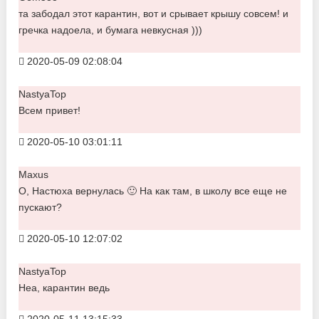
та забодал этот карантин, вот и срывает крышу совсем! и
гречка надоела, и бумага невкусная )))
2020-05-09 02:08:04
NastyaTop
Всем привет!
2020-05-10 03:01:11
Maxus
О, Настюха вернулась 🙂 На как там, в школу все еще не
пускают?
2020-05-10 12:07:02
NastyaTop
Неа, карантин ведь
2020-05-11 13:15:33