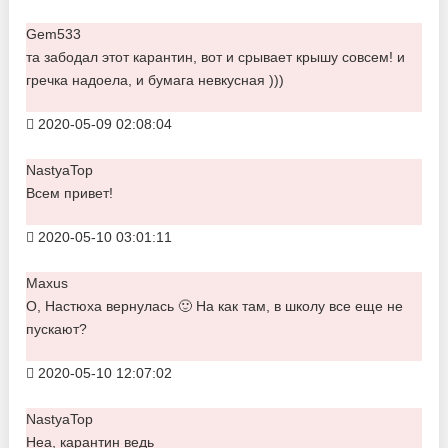
Gem533
та забодал этот карантин, вот и срывает крышу совсем! и
гречка надоела, и бумага невкусная )))
2020-05-09 02:08:04
NastyaTop
Всем привет!
2020-05-10 03:01:11
Maxus
О, Настюха вернулась 🙂 На как там, в школу все еще не
пускают?
2020-05-10 12:07:02
NastyaTop
Неа, карантин ведь