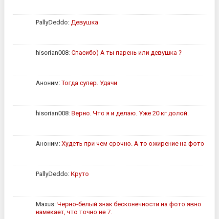
PallyDeddo:
Девушка
hisorian008:
Спасибо) А ты парень или девушка ?
Аноним:
Тогда супер. Удачи
hisorian008:
Верно. Что я и делаю. Уже 20 кг долой.
Аноним:
Худеть при чем срочно. А то ожирение на фото
PallyDeddo:
Круто
Maxus:
Черно-белый знак бесконечности на фото явно
намекает, что точно не 7.