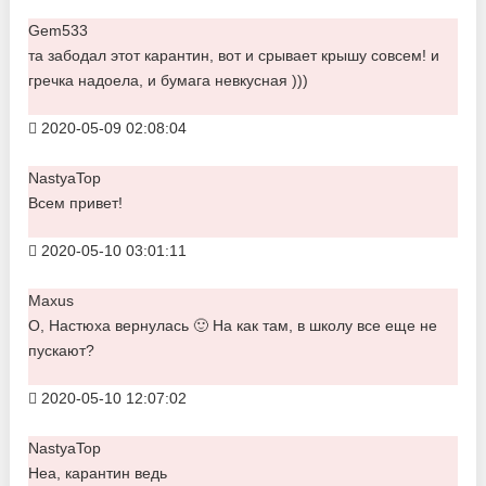
Gem533
та забодал этот карантин, вот и срывает крышу совсем! и
гречка надоела, и бумага невкусная )))
2020-05-09 02:08:04
NastyaTop
Всем привет!
2020-05-10 03:01:11
Maxus
О, Настюха вернулась 🙂 На как там, в школу все еще не
пускают?
2020-05-10 12:07:02
NastyaTop
Неа, карантин ведь